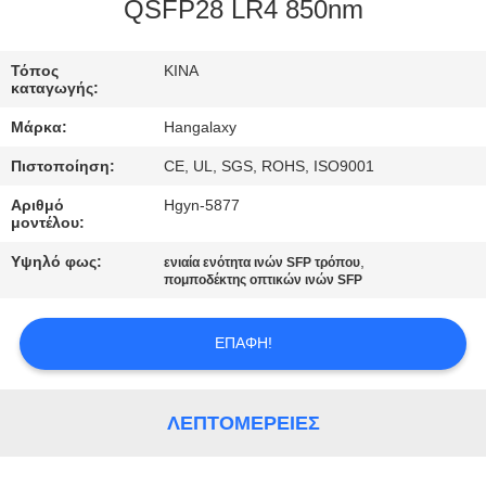
QSFP28 LR4 850nm
ΠΟΙΟΤΙΚΌΣ
ΈΛΕΓΧΟΣ
Τόπος
ΚΙΝΑ
καταγωγής:
Μάρκα:
Hangalaxy
ΜΑΣ
Πιστοποίηση:
CE, UL, SGS, ROHS, ISO9001
ΕΛΆΤΕ
Αριθμό
Hgyn-5877
ΣΕ
μοντέλου:
ΕΠΑΦΉ
Υψηλό φως:
,
ενιαία ενότητα ινών SFP τρόπου
ΜΕ
πομποδέκτης οπτικών ινών SFP
ΕΠΑΦΉ!
ΖΗΤΉΣΤΕ
ΈΝΑ
ΑΠΌΣΠΑΣΜΑ
ΛΕΠΤΟΜΈΡΕΙΕΣ