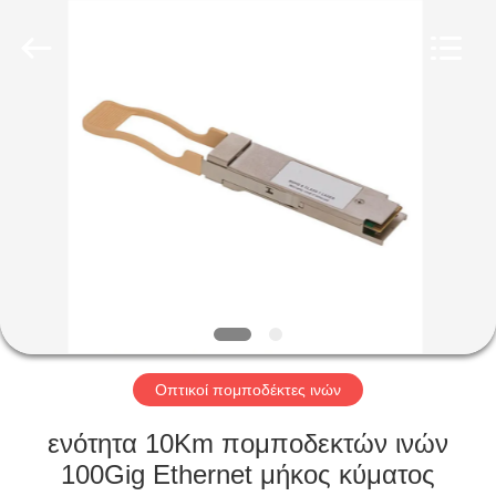
2026
Shenzhen
Hangalaxy
Technology
Co.,Ltd.
All
Rights
Reserved.
ΣΠΊΤΙ
ΠΡΟΪΌΝΤΑ
ΒΊΝΤΕΟ
ΠΕΡΊΠΟΥ
ΕΜΕΊΣ
Οπτικοί πομποδέκτες ινών
ΓΎΡΟΣ
ενότητα 10Km πομποδεκτών ινών
ΕΡΓΟΣΤΑΣΊΩΝ
100Gig Ethernet μήκος κύματος