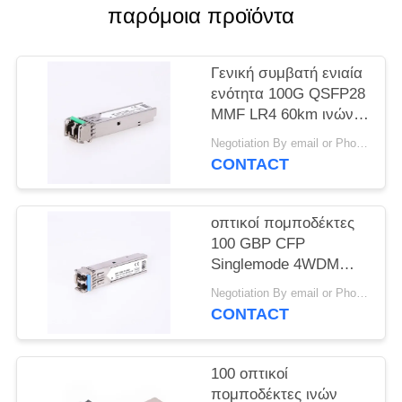
VR
παρόμοια προϊόντα
SITEMAP
Γενική συμβατή ενιαία
ενότητα 100G QSFP28
MMF LR4 60km ινών
PRIVACY
SFP τρόπου
POLICY
Negotiation By email or Phone Call MOQ:Το ρητό MOQ είναι 10pcs
CONTACT
οπτικοί πομποδέκτες
100 GBP CFP
Singlemode 4WDM
LR4 ινών
Negotiation By email or Phone Call MOQ:Το ρητό MOQ είναι 10pcs
προσιτότητας 10km
CONTACT
100 οπτικοί
πομποδέκτες ινών