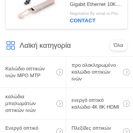
Gigabit Ethernet 10Km
μήκος κύματος
Negotiation By email or Phone Call MOQ:Το ρητό MOQ είναι 10pcs
QSFP28 LR4 850nm
CONTACT
Λαϊκή κατηγορία
Όλα
προ ολοκληρωμένο
Καλώδιο οπτικών
καλώδιο οπτικών
ινών MPO MTP
ινών
καλώδια
ενεργό οπτικό
μπαλωμάτων
καλώδιο 4K 8K HDMI
οπτικών ινών
Ενεργό οπτικό
Πλεξίδες οπτικών