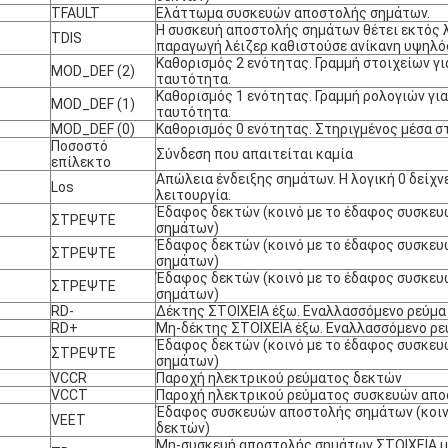
TFAULT
Ελάττωμα συσκευών αποστολής σημάτων.
Η συσκευή αποστολής σημάτων θέτει εκτός λ
TDIS
παραγωγή λέιζερ καθιστούσε ανίκανη υψηλός
Καθορισμός 2 ενότητας. Γραμμή στοιχείων γι
MOD_DEF (2)
ταυτότητα.
Καθορισμός 1 ενότητας. Γραμμή ρολογιών γι
MOD_DEF (1)
ταυτότητα.
MOD_DEF (0)
Καθορισμός 0 ενότητας. Στηριγμένος μέσα σ
Ποσοστό
Σύνδεση που απαιτείται καμία
επίλεκτο
Απώλεια ένδειξης σημάτων. Η λογική 0 δείχν
Los
λειτουργία.
Έδαφος δεκτών (κοινό με το έδαφος συσκε
ΣΤΡΕΨΤΕ
σημάτων)
Έδαφος δεκτών (κοινό με το έδαφος συσκε
ΣΤΡΕΨΤΕ
σημάτων)
Έδαφος δεκτών (κοινό με το έδαφος συσκε
ΣΤΡΕΨΤΕ
σημάτων)
RD-
Δέκτης ΣΤΟΙΧΕΙΑ έξω. Εναλλασσόμενο ρεύμα
RD+
Μη-δέκτης ΣΤΟΙΧΕΙΑ έξω. Εναλλασσόμενο ρε
Έδαφος δεκτών (κοινό με το έδαφος συσκε
ΣΤΡΕΨΤΕ
σημάτων)
VCCR
Παροχή ηλεκτρικού ρεύματος δεκτών
VCCT
Παροχή ηλεκτρικού ρεύματος συσκευών απ
Έδαφος συσκευών αποστολής σημάτων (κοιν
VEET
δεκτών)
Μη-συσκευή αποστολής σημάτων ΣΤΟΙΧΕΙΑ μ