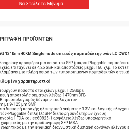
Να Στείλετε Μήνυμα
ΡΙΓΡΑΦΉ ΠΡΟΪΌΝΤΩΝ
5G 1310nm 40KM Singlemode οπτικός πομποδέκτης ινών LC CW
Hangalaxy προσφέρει μια σειρά του SFP (μικροί Pluggable πομποδέκτε
ιχεία επιταχύνει σε 4,25 GBP και αποστάσεις μέχρι 160 χλμ. Το εκτε
ιλαμβάνει μια πλήρη σειρά των τυποποιημένων πομποδεκτών οπτική
ιδωμένο χαρακτηριστικό
τουργούν ποσοστό στοιχείων μέχρι 1.25Gbps
κευή αποστολής σημάτων λέιζερ 1470nm DFB
B προϋπολογισμός δύναμης τουλάχιστον
m με 9/125 μm SMF
αία διεπαφή παροχής ηλεκτρικού ρεύματος 3.3V και λογικής ελέγχο
τός-Pluggable διπλή LC SFP διεπαφή συνδετήρων ίχνους
ηγορία 1 FDA και iec60825-1 ασφάλεια λέιζερ υποχωρητικά
χωρητικός με την προδιαγραφή SFP MSA
χωρητικός με την ψηφιακή διαγνωστική διεπαφή οργάνων ελέγχου 