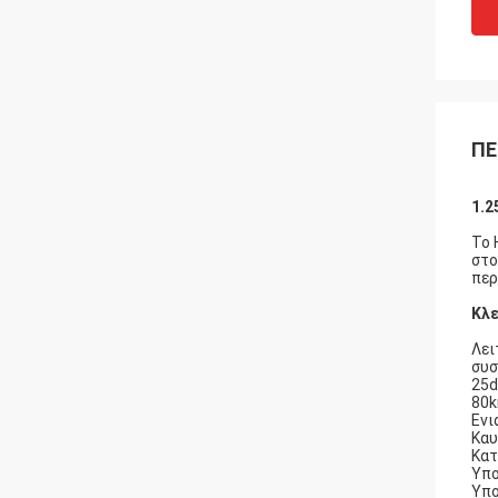
ΠΕ
1.2
Το 
στο
περ
Κλε
Λει
συσ
25d
80k
Ενι
Καυ
Κατ
Υπο
Υπο