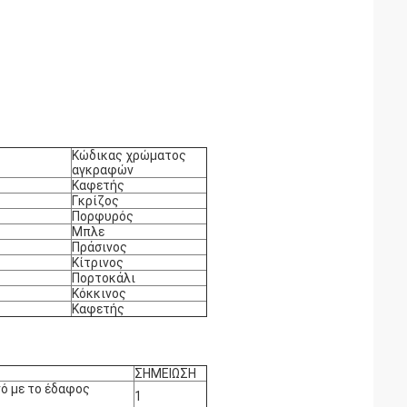
Κώδικας χρώματος
αγκραφών
Καφετής
Γκρίζος
Πορφυρός
Μπλε
Πράσινος
Κίτρινος
Πορτοκάλι
Κόκκινος
Καφετής
ΣΗΜΕΙΩΣΗ
ό με το έδαφος
1