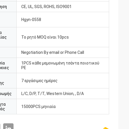
ηση
CE, UL, SGS, ROHS, ISO9001
Hgyn-0558
υ
α
ίας
Το ρητό MOQ είναι 10pcs
Negotiation By email or Phone Call
σία
1PCS κάθε μεμονωμένη τσάντα ποιοτικού
ειες
PE
7 εργάσιμες ημέρες
ης
ρωμής
L/C, D/P, T/T, Western Union, , D/A
ητα
15000PCS μηνιαία
άς