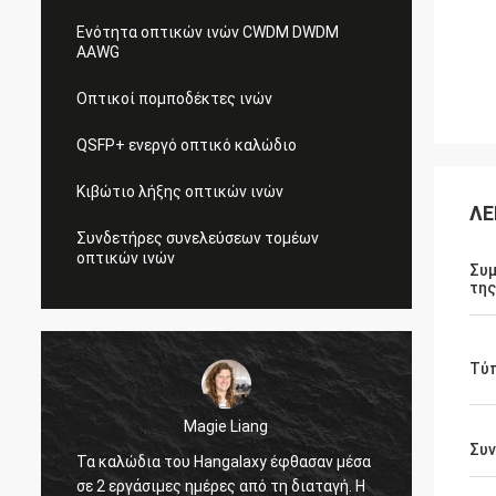
Ενότητα οπτικών ινών CWDM DWDM
AAWG
Οπτικοί πομποδέκτες ινών
QSFP+ ενεργό οπτικό καλώδιο
Κιβώτιο λήξης οπτικών ινών
ΛΕ
Συνδετήρες συνελεύσεων τομέων
οπτικών ινών
Συ
της
Τύ
Magie Liang
Συ
Τα καλώδια του Hangalaxy έφθασαν μέσα
Είμαι 
σε 2 εργάσιμες ημέρες από τη διαταγή. Η
προσαρ