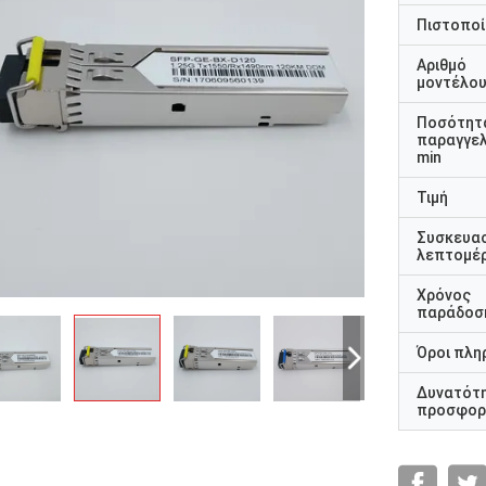
Πιστοποί
Αριθμό
μοντέλο
Ποσότητ
παραγγελ
min
Τιμή
Συσκευα
λεπτομέρ
Χρόνος
παράδοσ
Όροι πλη
Δυνατότ
προσφορ