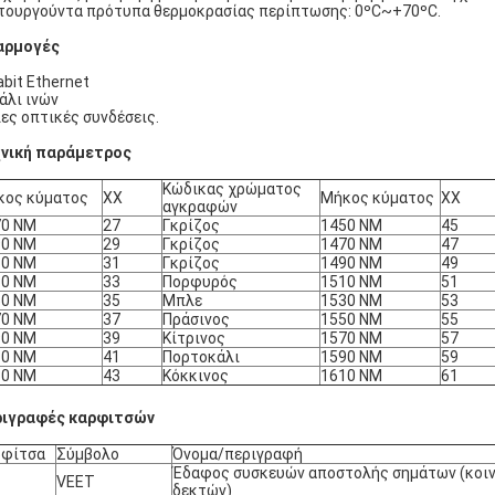
τουργούντα πρότυπα θερμοκρασίας περίπτωσης: 0ºC~+70ºC.
αρμογές
abit Ethernet
άλι ινών
ες οπτικές συνδέσεις.
νική παράμετρος
Κώδικας χρώματος
κος κύματος
ΧΧ
Μήκος κύματος
ΧΧ
αγκραφών
70 NM
27
Γκρίζος
1450 NM
45
90 NM
29
Γκρίζος
1470 NM
47
10 NM
31
Γκρίζος
1490 NM
49
30 NM
33
Πορφυρός
1510 NM
51
50 NM
35
Μπλε
1530 NM
53
70 NM
37
Πράσινος
1550 NM
55
90 NM
39
Κίτρινος
1570 NM
57
10 NM
41
Πορτοκάλι
1590 NM
59
30 NM
43
Κόκκινος
1610 NM
61
ριγραφές καρφιτσών
ρφίτσα
Σύμβολο
Όνομα/περιγραφή
Έδαφος συσκευών αποστολής σημάτων (κοιν
VEET
δεκτών)