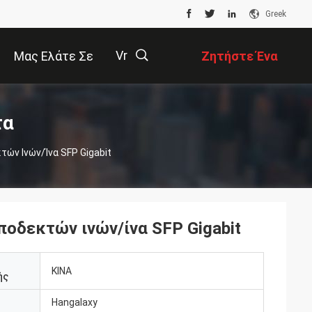
Greek
Vr
Μας Ελάτε Σε
Ζητήστε Ένα
Επαφή Με
Απόσπασμα
描
τα
ών Ινών/ίνα SFP Gigabit
述
οδεκτών ινών/ίνα SFP Gigabit
ΚΙΝΑ
ής
Hangalaxy