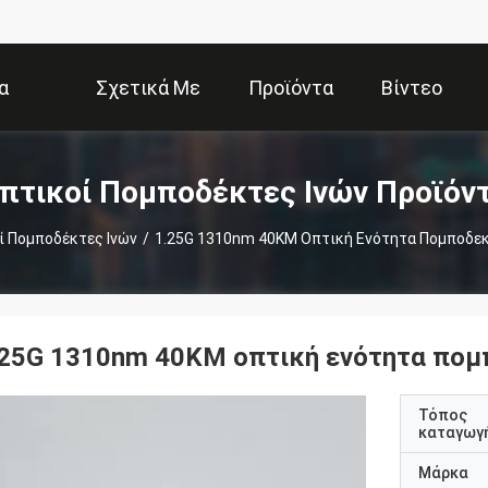
α
Σχετικά Με
Προϊόντα
Βίντεο
Εμάς
πτικοί Πομποδέκτες Ινών Προϊόν
ί Πομποδέκτες Ινών
/
1.25G 1310nm 40KM Οπτική Ενότητα Πομποδεκτ
.25G 1310nm 40KM οπτική ενότητα πομπ
Τόπος
καταγωγ
Μάρκα