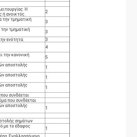
ειτουργίας. Η
2
 ή ανοικτός.
α την τμηματική
3
α την τμηματική
3
την ενότητα.
3
4
ει την κανονική
5
υών αποστολής
1
υών αποστολής
1
υών αποστολής
1
 που συνδέεται
ύμα που συνδέεται
υών αποστολής
1
οστολής σημάτων
ό με το έδαφος
1
έσα. Εναλλασσόμενο