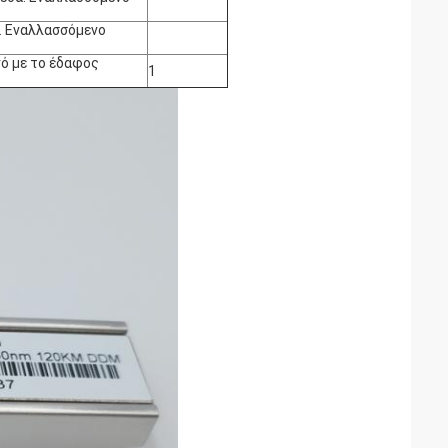
. Εναλλασσόμενο
ό με το έδαφος
1