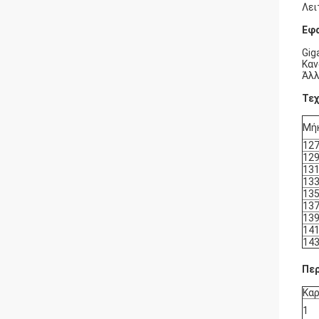
Λει
Εφ
Gig
Καν
Άλλ
Τεχ
Μή
12
12
13
13
13
13
13
14
14
Πε
Κα
1