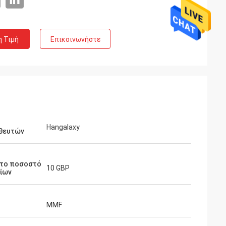
η Τιμή
Επικοινωνήστε
Hangalaxy
θευτών
το ποσοστό
10 GBP
ίων
 John
MMF
ο ενεργό οπτικό
ε 1m, 2m, 3m,