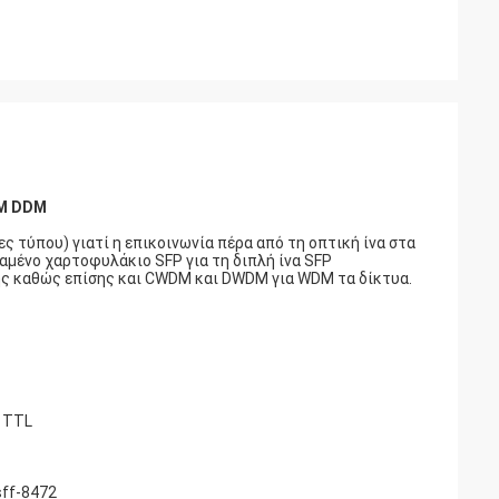
DM DDM
ς τύπου) γιατί η επικοινωνία πέρα από τη οπτική ίνα στα
ταμένο χαρτοφυλάκιο SFP για τη διπλή ίνα SFP
ς καθώς επίσης και CWDM και DWDM για WDM τα δίκτυα.
υ TTL
sff-8472