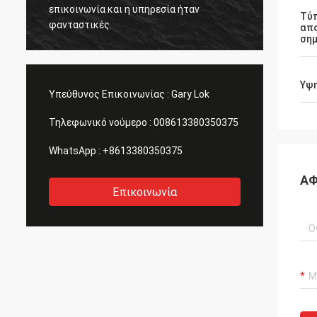
επικοινωνία και η υπηρεσία ήταν
Ακριβώ
Τύ
φανταστικές.
νέες ί
απ
ση
Υψ
Υπεύθυνος Επικοινωνίας :
Gary Lok
Τηλεφωνικό νούμερο :
008613380350375
WhatsApp :
+8613380350375
ΑΦ
Επικοινωνία