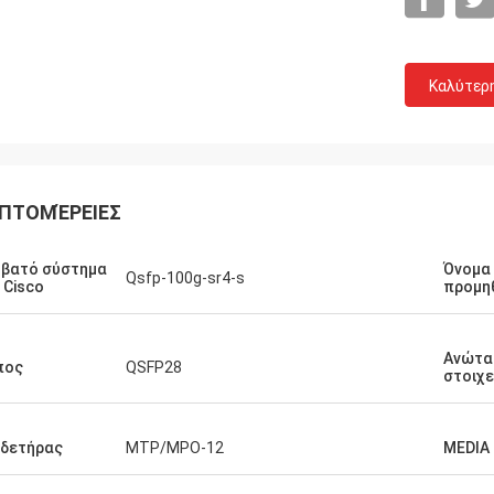
Καλύτερ
ΠΤΟΜΈΡΕΙΕΣ
μβατό σύστημα
Όνομα
Qsfp-100g-sr4-s
 Cisco
προμη
Ανώτα
πος
QSFP28
στοιχε
Tracy Lucy
Σημάδι του
νδετήρας
MTP/MPO-12
MEDIA
ευτυχής βρήκα αυτούς τους
Το Hangalaxy παρέχει τ
μοστές ότι λειτουργούν μεγάλο.
καλώδιο 100G QSFP28 σ