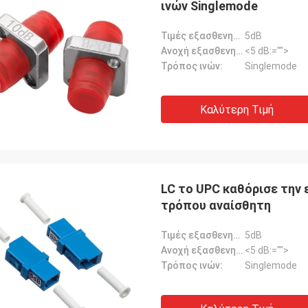
ινών Singlemode
Τιμές εξασθενητών:
5dB
Ανοχή εξασθενητών:
<5 dB:="">
Τρόπος ινών:
Singlemode
Καλύτερη Τιμή
LC το UPC καθόρισε την
τρόπου αναίσθητη
Τιμές εξασθενητών:
5dB
Ανοχή εξασθενητών:
<5 dB:="">
Τρόπος ινών:
Singlemode