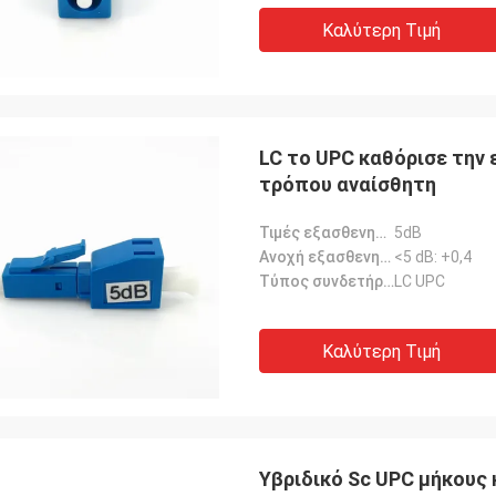
ς τι έπρεπε να εγκαταστήσω τις
5m, 7m, 10m, 15m, 20m,
Καλύτερη Τιμή
νες μου.
έρευνες για το προσαρ
χαιρετίζονται επίσης.
LC το UPC καθόρισε την
τρόπου αναίσθητη
Τιμές εξασθενητών:
5dB
Ανοχή εξασθενητή:
<5 dB: +0,4
Τύπος συνδετήρων:
LC UPC
Καλύτερη Τιμή
Υβριδικό Sc UPC μήκους