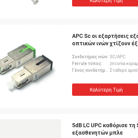
Καλύτερη Τιμή
APC Sc οι εξαρτήσεις ε
οπτικών ινών χτίζουν έ
Συνδετήρας ινών:
SC/APC
Ferrule τύπος:
zirconia κερα
Γένος συνδετήρων:
Σταθερό αρσε
Καλύτερη Τιμή
5dB LC UPC καθόρισε τη
εξασθενητών μπλε