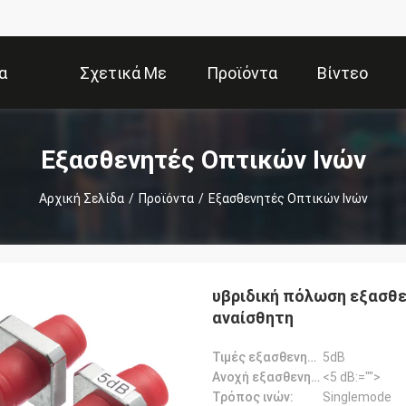
α
Σχετικά Με
Προϊόντα
Βίντεο
Εμάς
Εξασθενητές Οπτικών Ινών
Αρχική Σελίδα
/
Προϊόντα
/
Εξασθενητές Οπτικών Ινών
υβριδική πόλωση εξασθε
αναίσθητη
Τιμές εξασθενητών:
5dB
Ανοχή εξασθενητών:
<5 dB:="">
Τρόπος ινών:
Singlemode