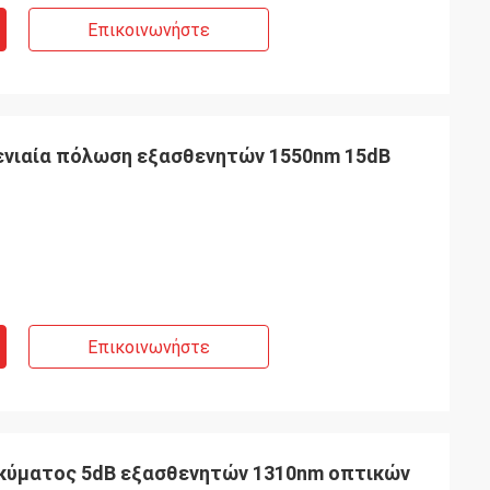
 25m, 30m και οι
Επικοινωνήστε
μοσμένο μήκος
 ενιαία πόλωση εξασθενητών 1550nm 15dB
Επικοινωνήστε
 κύματος 5dB εξασθενητών 1310nm οπτικών