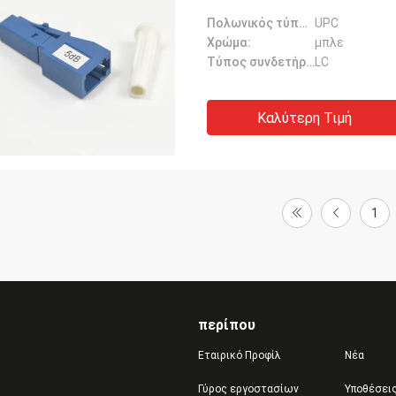
Πολωνικός τύπος:
UPC
Χρώμα:
μπλε
Τύπος συνδετήρων:
LC
Καλύτερη Τιμή
1
περίπου
Εταιρικό Προφίλ
Νέα
Γύρος εργοστασίων
Υποθέσει