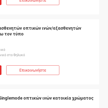
Επικοινωνήστε
ξασθενητών οπτικών ινών/εξασθενητών
ξω τον τύπο
μικό
νικό στο θηλυκό
Επικοινωνήστε
 Singlemode οπτικών ινών κατοικία χρώματος