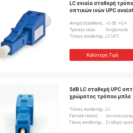
LC ενιαία σταθερή τρό
οπτικών ινών UPC αναίσ
Ανοχή εξασθενητή:
<5 dB: +0,4
Τρόπος ινών:
Singlemode
Τύπος συνδετήρων:
LC UPC
Καλύτερη Τιμή
5dB LC σταθερή UPC οπτ
χρώματος τρόπου μπλε
Τύπος συνδετήρων:
LC
Tracy Lucy
Σημάδι του
Ferrule τύπος:
zirconia κερα
Γένος συνδετήρων:
Σταθερό αρσε
ευτυχής βρήκα αυτούς τους
Το Hangalaxy παρέχει τ
μοστές ότι λειτουργούν μεγάλο.
καλώδιο 100G QSFP28 σ