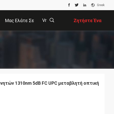
Greek
Vr
Μας Ελάτε Σε
Ζητήστε Ένα
Επαφή Με
Απόσπασμα
描
述
νητών 1310nm 5dB FC UPC μεταβλητή οπτική