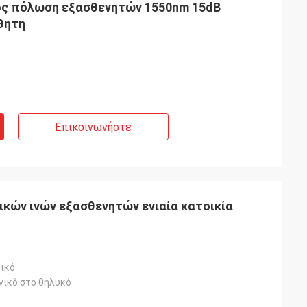
πος πόλωση εξασθενητών 1550nm 15dB
θητη
Επικοινωνήστε
ικών ινών εξασθενητών ενιαία κατοικία
 John
μικό
νικό στο θηλυκό
ο ενεργό οπτικό
ε 1m, 2m, 3m,