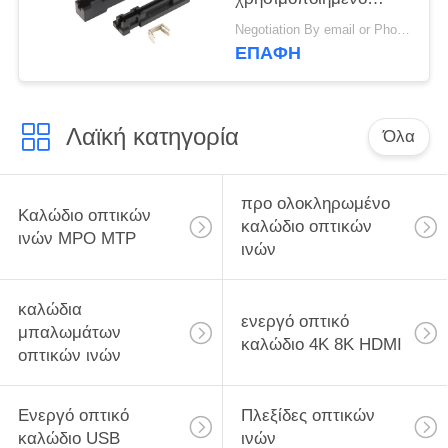
FTTX συνελεύσεων
Negotiation By email or Phone Call MOQ:Το ρητό MOQ είναι 10pcs
τομέων οπτικών ινών
ΕΠΑΦΉ
Λαϊκή κατηγορία
Όλα
προ ολοκληρωμένο
Καλώδιο οπτικών
καλώδιο οπτικών
ινών MPO MTP
ινών
καλώδια
ενεργό οπτικό
μπαλωμάτων
καλώδιο 4K 8K HDMI
οπτικών ινών
Ενεργό οπτικό
Πλεξίδες οπτικών
καλώδιο USB
ινών