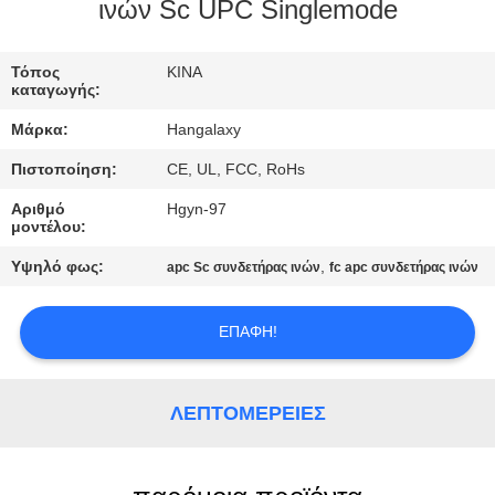
ινών Sc UPC Singlemode
ΠΟΙΟΤΙΚΌΣ
ΈΛΕΓΧΟΣ
Τόπος
ΚΙΝΑ
καταγωγής:
Μάρκα:
Hangalaxy
ΜΑΣ
Πιστοποίηση:
CE, UL, FCC, RoHs
ΕΛΆΤΕ
Αριθμό
Hgyn-97
ΣΕ
μοντέλου:
ΕΠΑΦΉ
Υψηλό φως:
,
apc Sc συνδετήρας ινών
fc apc συνδετήρας ινών
ΜΕ
ΕΠΑΦΉ!
ΖΗΤΉΣΤΕ
ΈΝΑ
ΛΕΠΤΟΜΈΡΕΙΕΣ
ΑΠΌΣΠΑΣΜΑ