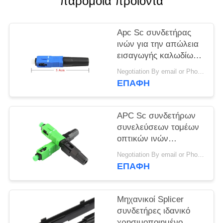
παρόμοια προϊόντα
VR
Apc Sc συνδετήρας
SITEMAP
ινών για την απώλεια
εισαγωγής καλωδίων
PRIVACY
πτώσης
Negotiation By email or Phone Call MOQ:Το ρητό MOQ είναι 10pcs
2.0x3.0mm/FTTH
POLICY
ΕΠΑΦΉ
0.35dB
APC Sc συνδετήρων
συνελεύσεων τομέων
οπτικών ινών
εγκατεστημένης προ
Negotiation By email or Phone Call MOQ:Το ρητό MOQ είναι 10pcs
κεραμικό Ferrule
ΕΠΑΦΉ
εξολοθρευτών
Μηχανικοί Splicer
συνδετήρες ιδανικό
χρησιμοποιημένο