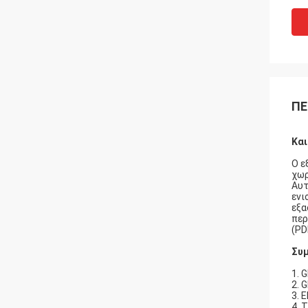
ΠΕ
Και
Ο ε
χωρ
Αυτ
ενι
εξα
περ
(PD
Συμ
1. 
2. 
3. 
4. 