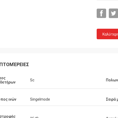
Καλύτερ
ΠΤΟΜΈΡΕΙΕΣ
πος
Sc
Πολων
νδετήρων
πος ινών
Singelmode
Σειρά 
y
Σημάδι του John
ούς τους
Το Hangalaxy παρέχει το ενεργό οπτικό
ργούν μεγάλο.
καλώδιο 100G QSFP28 σε 1m, 2m, 3m,
ιστροφής