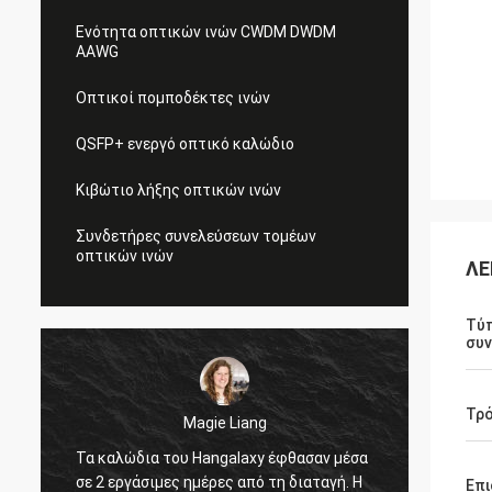
Ενότητα οπτικών ινών CWDM DWDM
AAWG
Οπτικοί πομποδέκτες ινών
QSFP+ ενεργό οπτικό καλώδιο
Κιβώτιο λήξης οπτικών ινών
Συνδετήρες συνελεύσεων τομέων
οπτικών ινών
ΛΕ
Τύ
συ
Τρό
Magie Liang
Tracy Luc
δια του Hangalaxy έφθασαν μέσα
Είμαι ευτυχής βρήκα αυτ
άσιμες ημέρες από τη διαταγή. Η
προσαρμοστές ότι λειτου
Επ