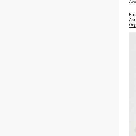
Ανο
Επ
Λει
Θε