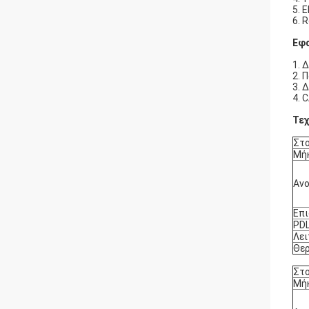
5. 
6. 
Εφ
1. 
2. 
3. 
4. 
Τεχ
Στο
Μή
Ανο
Επ
PD
Λει
Θε
Στο
Μή