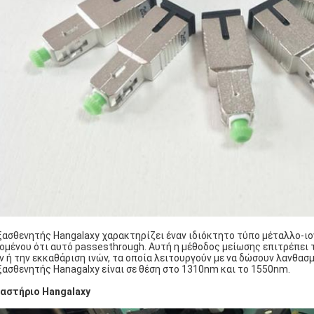
ξασθενητής Hangalaxy χαρακτηρίζει έναν ιδιόκτητο τύπο μέταλλο-ιο
ομένου ότι αυτό passesthrough. Αυτή η μέθοδος μείωσης επιτρέπει
ν ή την εκκαθάριση ινών, τα οποία λειτουργούν με να δώσουν λανθα
ξασθενητής Hanagalxy είναι σε θέση στο 1310nm και το 1550nm.
αστήριο Hangalaxy