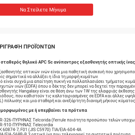
Να Στείλετε Μήνυμα
ΡΙΓΡΑΦΉ ΠΡΟΪΌΝΤΩΝ
 σταθερός θηλυκό APC Sc ανύπαντρος εξασθενητής οπτικής ίνα
ξασθενητής οπτικών ινών είναι μια παθητική συσκευή που χρησιμοποι
ίς σημαντικά να αλλάξει η ίδια τη μορφή κυμάτων.
ό είναι συχνά μια απαίτηση πυκνή να πολλαπλασιάσει τμήματος κυμ
σχυτών ινών (EDFA) όπου ο δέκτης δεν μπορεί να δεχτεί την παραγμ
σθενητής Hangalaxy είναι σε θέση άνω των 1W της ελαφριάς έκθεσης
ιόδους, που καθιστούν τις καλοταιριασμένες σε EDFA και άλλες υψη
L) πόλωσης και μια σταθερή και ανεξάρτητη διανομή μήκους κύματος
μορφωμένος με ή υπερβαίνει τα πρότυπα
GR-326-ΠΥΡΗΝΑΣ Telcorida (ferrule ποιότητα προσώπου τελών υποχω
GR-910-ΠΥΡΗΝΑΣ Telecordia
ΕΚ 60874-7, F01 (JIS C5970) TIA/EIA-604-4A
TIA/EIA-568B-B.3 οπτική ίνα που τηλεγραφεί τα συστατικά πρότυπα