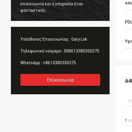
απ
νία και η υπηρεσία ήταν
Ακριβώς τι έπρεπε να εγ
ικές.
νέες ίνες μου.
PD
Υπεύθυνος Επικοινωνίας :
Gary Lok
Υψ
Τηλεφωνικό νούμερο :
008613380350375
WhatsApp :
+8613380350375
Επικοινωνία
ΑΦ