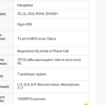
Hangalaxy
ηση
CE, UL, SGS, ROHS, ISO9001
Hgyn-098
υ
α
ίας
Το ρητό MOQ είναι 10pcs
Negotiation By email or Phone Call
σία
1PCS κάθε μεμονωμένη τσάντα ποιοτικού
ειες
PE
7 εργάσιμες ημέρες
ης
L/C, D/A, D/P, Western Union, MoneyGram,
ρωμής
T/T
ητα
15000PCS μηνιαία
άς