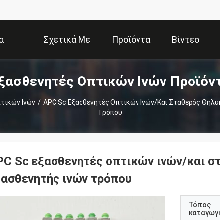
α
Σχετικά Με
Προϊόντα
Βίντεο
ξασθενητές Οπτικών Ινών Προϊόν
Εμάς
τικών Ινών
/
APC Sc Εξασθενητές Οπτικών Ινών/και Σταθερός Θηλυ
Τρόπου
PC Sc εξασθενητές οπτικών ινών/και σ
ξασθενητής ινών τρόπου
Τόπος
καταγωγ