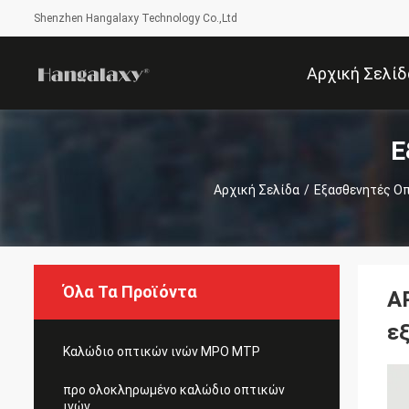
Shenzhen Hangalaxy Technology Co.,Ltd
Αρχική Σελίδ
Ε
Αρχική Σελίδα
/
Εξασθενητές Οπ
Όλα Τα Προϊόντα
A
ε
Καλώδιο οπτικών ινών MPO MTP
προ ολοκληρωμένο καλώδιο οπτικών
ινών