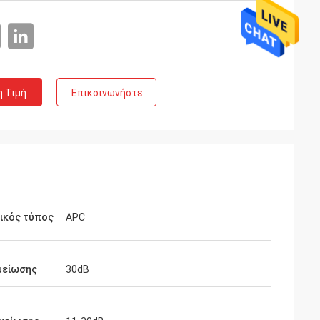
η Τιμή
Επικοινωνήστε
ικός τύπος
APC
μείωσης
30dB