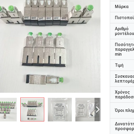
Μάρκα
Πιστοποί
Αριθμό
μοντέλο
Ποσότητ
παραγγελ
min
Τιμή
Συσκευα
λεπτομέρ
Χρόνος
παράδοσ
Όροι πλη
Δυνατότ
προσφορ