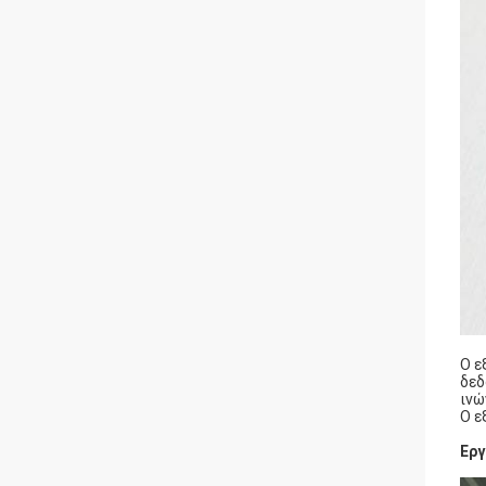
Ο ε
δεδ
ινώ
Ο ε
Εργ