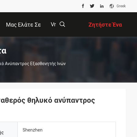
Greek
Vr
Μας Ελάτε Σε
Ζητήστε Ένα
τα
Επαφή Με
Απόσπασμα
描
κό Ανύπαντρος Εξασθενητής Ινών
述
ταθερός θηλυκό ανύπαντρος
Shenzhen
ής