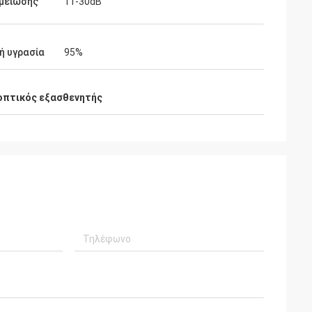
 μείωσης
11-30dB
ή υγρασία
95%
οπτικός εξασθενητής