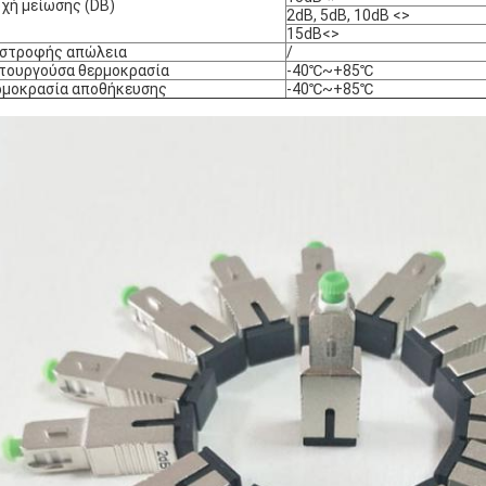
χή μείωσης (DB)
2dB, 5dB, 10dB <>
15dB<>
ιστροφής απώλεια
/
τουργούσα θερμοκρασία
-40℃~+85℃
ρμοκρασία αποθήκευσης
-40℃~+85℃