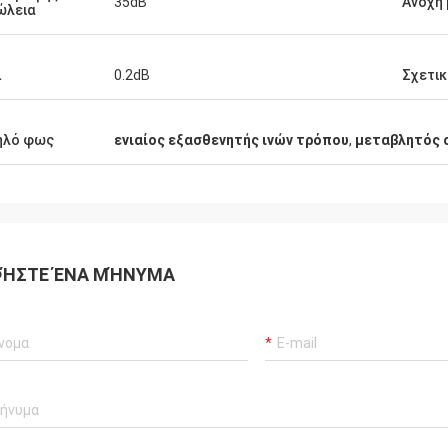
35dB
Ανοχή
ώλεια
καταστήσω τις
5m, 7m, 10m, 15m, 20m, 25m, 30m και οι
έρευνες για το προσαρμοσμένο μήκος
χαιρετίζονται επίσης.
L
0.2dB
Σχετικ
ηλό φως
ενιαίος εξασθενητής ινών τρόπου
,
μεταβλητός 
ΉΣΤΕ ΈΝΑ ΜΉΝΥΜΑ