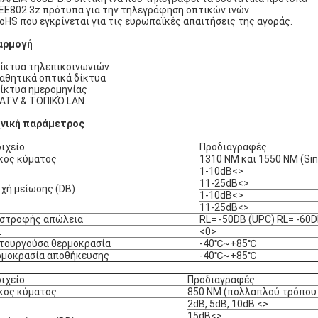
EEE802.3z πρότυπα για την τηλεγράφηση οπτικών ινών
RoHS που εγκρίνεται για τις ευρωπαϊκές απαιτήσεις της αγοράς.
αρμογή
Δίκτυα τηλεπικοινωνιών
Παθητικά οπτικά δίκτυα
Δίκτυα ημερομηνίας
CATV & ΤΟΠΙΚΌ LAN.
νική παράμετρος
ιχείο
Προδιαγραφές
κος κύματος
1310 NM και 1550 NM (Si
1-10dB<>
11-25dB<>
χή μείωσης (DB)
1-10dB<>
11-25dB<>
ιστροφής απώλεια
RL= -50DB (UPC) RL= -60D
L
<0>
τουργούσα θερμοκρασία
-40℃~+85℃
ρμοκρασία αποθήκευσης
-40℃~+85℃
ιχείο
Προδιαγραφές
κος κύματος
850 NM (πολλαπλού τρόπου
2dB, 5dB, 10dB <>
15dB<>