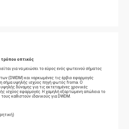
ς τρόπου οπτικός
είται για να μειώσει το εύρος ενός φωτεινού σήματος
άτων (DWDM) και ναρκωμένες τις έρβιο εφαρμογές
ένη σήμα υψηλής ισχύος πηγή φωτός froma. Ο
 υψηλής δύναμης για τις εκτεταμένες χρονικές
λής ισχύος εφαρμογές. Η χαμηλή εξαρτώμενη απώλεια το
 τους καθιστούν ιδανικούς για DWDM.
ρητική)