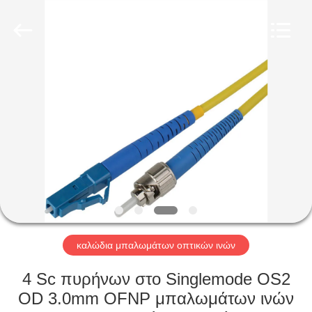
2026
Shenzhen
Hangalaxy
Technology
Co.,Ltd.
All
Rights
Reserved.
ΣΠΊΤΙ
ΠΡΟΪΌΝΤΑ
ΒΊΝΤΕΟ
ΠΕΡΊΠΟΥ
ΕΜΕΊΣ
καλώδια μπαλωμάτων οπτικών ινών
ΓΎΡΟΣ
4 Sc πυρήνων στο Singlemode OS2
ΕΡΓΟΣΤΑΣΊΩΝ
OD 3.0mm OFNP μπαλωμάτων ινών