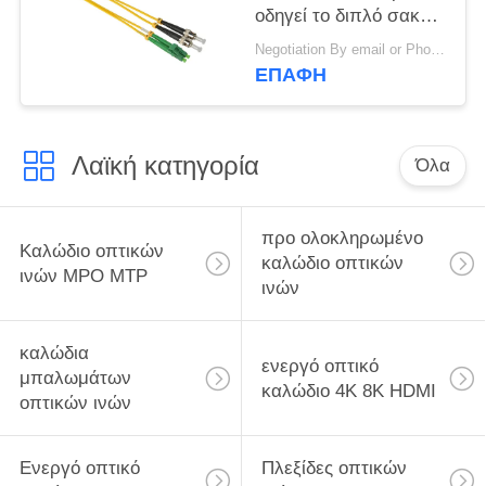
οδηγεί το διπλό σακάκι
10m 2.0mm Sc LC
Negotiation By email or Phone Call MOQ:Το ρητό MOQ είναι 10pcs
LSZH
ΕΠΑΦΉ
Λαϊκή κατηγορία
Όλα
προ ολοκληρωμένο
Καλώδιο οπτικών
καλώδιο οπτικών
ινών MPO MTP
ινών
καλώδια
ενεργό οπτικό
μπαλωμάτων
καλώδιο 4K 8K HDMI
οπτικών ινών
Ενεργό οπτικό
Πλεξίδες οπτικών