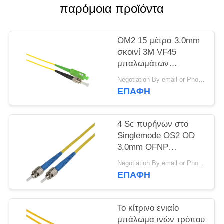
VR
παρόμοια προϊόντα
SITEMAP
OM2 15 μέτρα 3.0mm
σκοινί 3M VF45
μπαλωμάτων
PRIVACY
καλωδίων οπτικών
POLICY
Negotiation By email or Phone Call MOQ:Το ρητό MOQ είναι 10pcs
ινών σε LC
ΕΠΑΦΉ
πολλαπλού τρόπου
4 Sc πυρήνων στο
Singlemode OS2 OD
3.0mm OFNP
μπαλωμάτων ινών του
Negotiation By email or Phone Call MOQ:Το ρητό MOQ είναι 10pcs
ST σακάκι καλωδίων
ΕΠΑΦΉ
Το κίτρινο ενιαίο
μπάλωμα ινών τρόπου