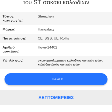
του ST σακάκι καλωδίων
ΠΟΙΟΤΙΚΌΣ
ΈΛΕΓΧΟΣ
Τόπος
Shenzhen
καταγωγής:
Μάρκα:
Hangalaxy
ΜΑΣ
Πιστοποίηση:
CE, SGS, UL. RoHs
ΕΛΆΤΕ
Αριθμό
Hgyn-14402
ΣΕ
μοντέλου:
ΕΠΑΦΉ
Υψηλό φως:
,
σκοινί μπαλωμάτων καλωδίων οπτικών ινών
ΜΕ
καλώδια αλτών οπτικών ινών
ΕΠΑΦΉ!
ΖΗΤΉΣΤΕ
ΈΝΑ
ΑΠΌΣΠΑΣΜΑ
ΛΕΠΤΟΜΈΡΕΙΕΣ