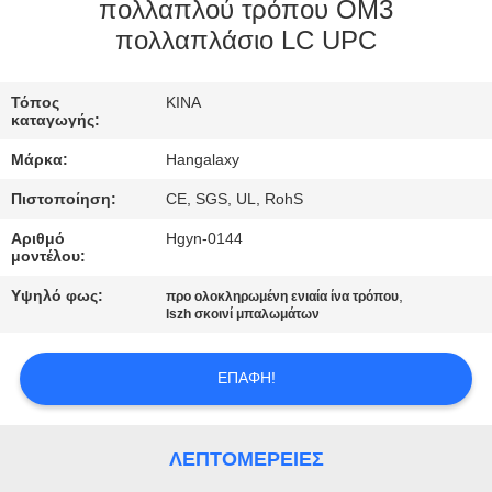
πολλαπλού τρόπου OM3
ΠΟΙΟΤΙΚΌΣ
πολλαπλάσιο LC UPC
ΈΛΕΓΧΟΣ
Τόπος
ΚΙΝΑ
καταγωγής:
ΜΑΣ
Μάρκα:
Hangalaxy
ΕΛΆΤΕ
Πιστοποίηση:
CE, SGS, UL, RohS
ΣΕ
Αριθμό
Hgyn-0144
ΕΠΑΦΉ
μοντέλου:
ΜΕ
Υψηλό φως:
,
προ ολοκληρωμένη ενιαία ίνα τρόπου
lszh σκοινί μπαλωμάτων
ΖΗΤΉΣΤΕ
ΕΠΑΦΉ!
ΈΝΑ
ΑΠΌΣΠΑΣΜΑ
ΛΕΠΤΟΜΈΡΕΙΕΣ