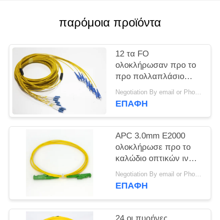
VR
παρόμοια προϊόντα
SITEMAP
12 τα FO
PRIVACY
ολοκλήρωσαν προ το
προ πολλαπλάσιο
POLICY
Connectorized
Negotiation By email or Phone Call MOQ:Το ρητό MOQ είναι 10pcs
καλωδίων οπτικών
ΕΠΑΦΉ
ινών/καλωδίων
κορμών Sc UPC
APC 3.0mm E2000
ολοκλήρωσε προ το
καλώδιο οπτικών ινών/
το κίτρινο σκοινί
Negotiation By email or Phone Call MOQ:Το ρητό MOQ είναι 10pcs
μπαλωμάτων Lszh
ΕΠΑΦΉ
24 οι πυρήνες