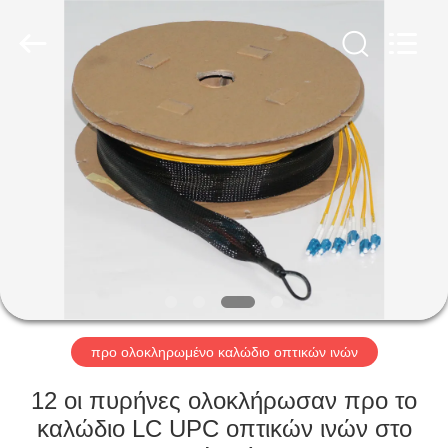
2026
Shenzhen
Hangalaxy
Technology
Co.,Ltd.
All
Rights
Reserved.
ΣΠΊΤΙ
ΠΡΟΪΌΝΤΑ
ΒΊΝΤΕΟ
ΠΕΡΊΠΟΥ
ΕΜΕΊΣ
προ ολοκληρωμένο καλώδιο οπτικών ινών
ΓΎΡΟΣ
12 οι πυρήνες ολοκλήρωσαν προ το
ΕΡΓΟΣΤΑΣΊΩΝ
καλώδιο LC UPC οπτικών ινών στο