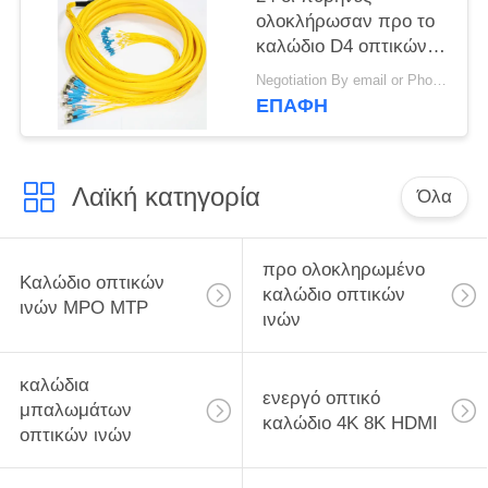
ολοκλήρωσαν προ το
καλώδιο D4 οπτικών
ινών LC UPC
Negotiation By email or Phone Call MOQ:Το ρητό MOQ είναι 10pcs
εγκατεστημένης προ
ΕΠΑΦΉ
στο πολλαπλάσιο
Λαϊκή κατηγορία
Όλα
προ ολοκληρωμένο
Καλώδιο οπτικών
καλώδιο οπτικών
ινών MPO MTP
ινών
καλώδια
ενεργό οπτικό
μπαλωμάτων
καλώδιο 4K 8K HDMI
οπτικών ινών