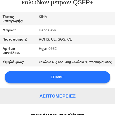
καλωδίων μέτρων QSFP+
ΠΟΙΟΤΙΚΌΣ
ΈΛΕΓΧΟΣ
Τόπος
ΚΙΝΑ
καταγωγής:
Μάρκα:
Hangalaxy
ΜΑΣ
Πιστοποίηση:
ROHS, UL, SGS, CE
ΕΛΆΤΕ
Αριθμό
Hgyn-0982
ΣΕ
μοντέλου:
ΕΠΑΦΉ
Υψηλό φως:
,
καλώδιο 40g aoc
40g καλώδιο ξεμπλοκαρίσματος
ΜΕ
ΕΠΑΦΉ!
ΖΗΤΉΣΤΕ
ΈΝΑ
ΛΕΠΤΟΜΈΡΕΙΕΣ
ΑΠΌΣΠΑΣΜΑ