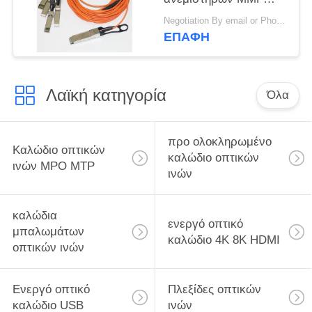
έξω σε 4 SFP+ AOC
Negotiation By email or Phone Call MOQ:Το ρητό MOQ είναι 10pcs
OM2 OD 3.0mm
ΕΠΑΦΉ
Λαϊκή κατηγορία
Όλα
προ ολοκληρωμένο
Καλώδιο οπτικών
καλώδιο οπτικών
ινών MPO MTP
ινών
καλώδια
ενεργό οπτικό
μπαλωμάτων
καλώδιο 4K 8K HDMI
οπτικών ινών
Ενεργό οπτικό
Πλεξίδες οπτικών
καλώδιο USB
ινών