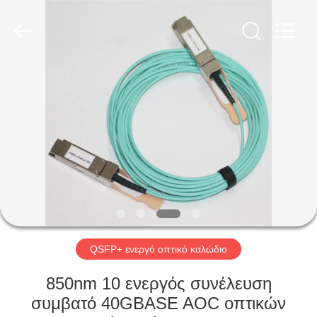
2026
Shenzhen
Hangalaxy
Technology
Co.,Ltd.
All
Rights
Reserved.
ΣΠΊΤΙ
ΠΡΟΪΌΝΤΑ
ΒΊΝΤΕΟ
ΠΕΡΊΠΟΥ
ΕΜΕΊΣ
QSFP+ ενεργό οπτικό καλώδιο
ΓΎΡΟΣ
850nm 10 ενεργός συνέλευση
ΕΡΓΟΣΤΑΣΊΩΝ
συμβατό 40GBASE AOC οπτικών