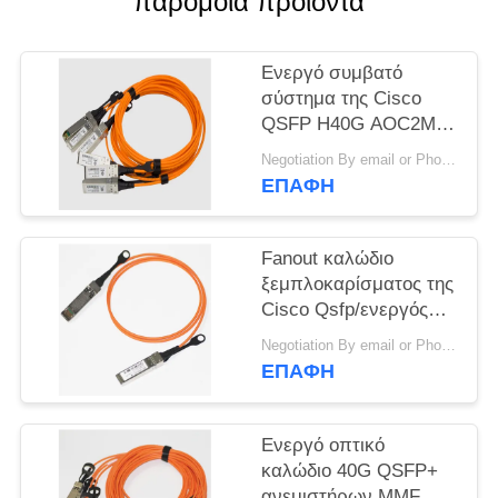
παρόμοια προϊόντα
VR
Ενεργό συμβατό
SITEMAP
σύστημα της Cisco
QSFP H40G AOC2M
PRIVACY
οπτικών καλωδίων
Negotiation By email or Phone Call MOQ:Το ρητό MOQ είναι 10pcs
Hangalaxy OFNP
POLICY
ΕΠΑΦΉ
QSFP+
Fanout καλώδιο
ξεμπλοκαρίσματος της
Cisco Qsfp/ενεργός
εξάρτηση
Negotiation By email or Phone Call MOQ:Το ρητό MOQ είναι 10pcs
ανεμιστήρων οπτικών
ΕΠΑΦΉ
ινών 40g Aoc QSFP+
έξω
Ενεργό οπτικό
καλώδιο 40G QSFP+
ανεμιστήρων MMF